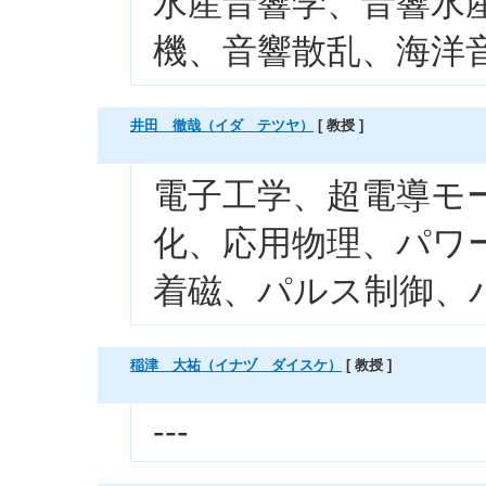
水産音響学、音響水
機、音響散乱、海洋
井田 徹哉（イダ テツヤ）
[ 教授 ]
電子工学、超電導モ
化、応用物理、パワ
着磁、パルス制御、
稲津 大祐（イナヅ ダイスケ）
[ 教授 ]
---