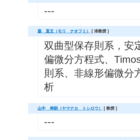
---
森 直文（モリ ナオフミ）
[ 准教授 ]
双曲型保存則系，安
偏微分方程式、Timo
則系、非線形偏微分
析
山中 寿朗（ヤマナカ トシロウ）
[ 教授 ]
---