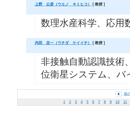
上野 公彦（ウエノ キミヒコ）
[ 教授 ]
数理水産科学、応用
内田 圭一（ウチダ ケイイチ）
[ 教授 ]
非接触自動認識技術
位衛星システム、バ
前
1
2
3
4
5
6
7
8
9
10
11