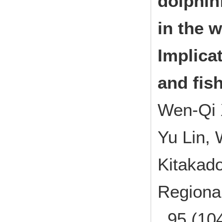
dolphin
in the 
Implica
and fis
Wen-Qi 
Yu Lin,
Kitakad
Regional
, 95 (10