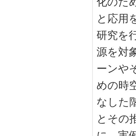
化のた
と応用
研究を行
源を対
ーンや
めの時
なした
とその
に，実