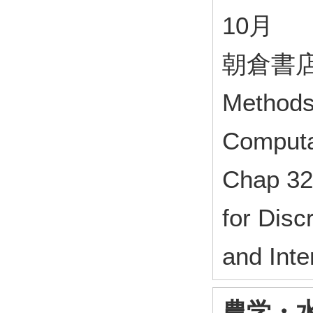
10月
朝倉書店 ,
Methods
Computat
Chap 32
for Disc
and Inte
農学・