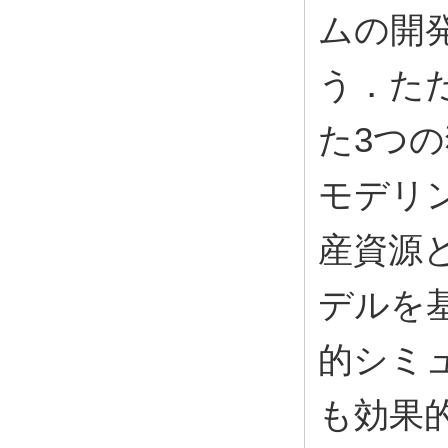
ムの開
う．た
た3つ
モデリ
産資源
デルを
的シミ
も効果