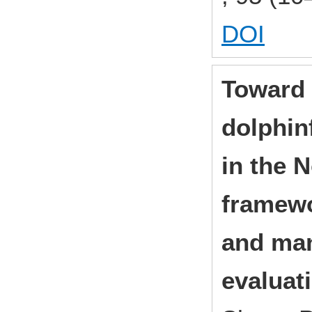
DOI
Toward 
dolphin
in the 
framewo
and ma
evaluat