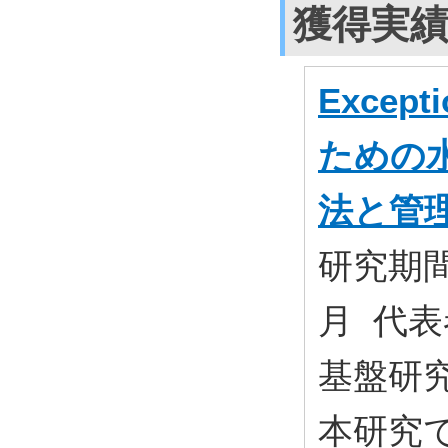
獲得実
Except
ための
法と管
研究期間:
月 代表
基盤研究(
本研究