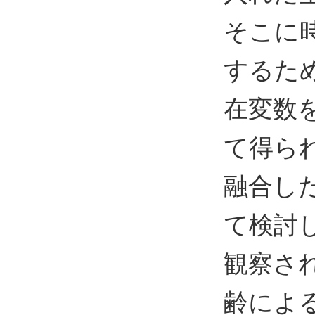
そこに
するた
在変数
て得ら
融合し
て検討
観察さ
齢によ