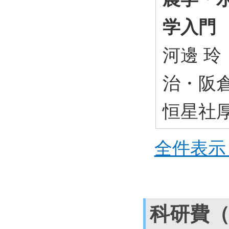
学入門
河邊 玲
治・阪倉
恒星社厚生
全件表示 
科研費