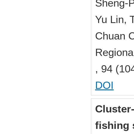
Sheng-P
Yu Lin, 
Chuan 
Regional
, 94 (10
DOI
Cluster-
fishing