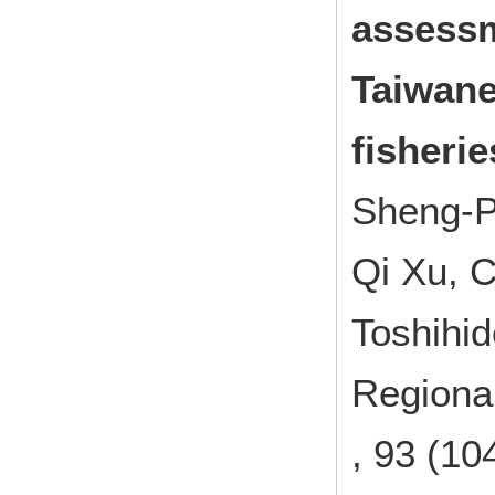
assessm
Taiwane
fisheri
Sheng-P
Qi Xu, C
Toshihi
Regional
, 93 (10