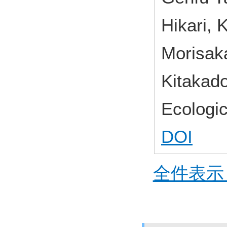
Hikari, 
Morisaka
Kitakad
Ecologi
DOI
全件表示 