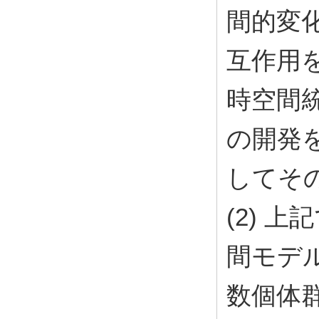
間的変
互作用
時空間
の開発
してそ
(2) 
間モデ
数個体