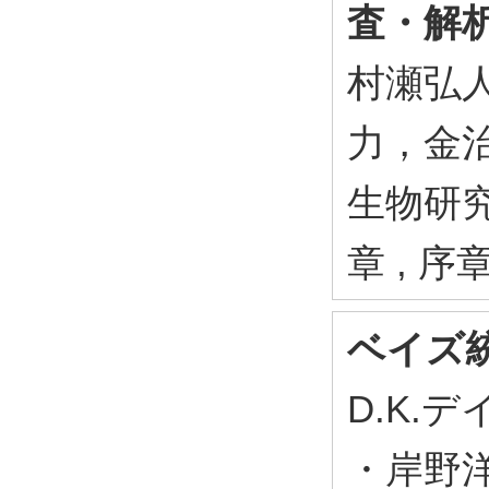
査・解
村瀬弘
力，金治佑
生物研究
章 , 序
ベイズ
D.K.
・岸野洋