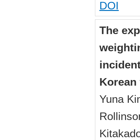
DOI
The expe
weighti
incident
Korean 
Yuna Ki
Rollinso
Kitakad