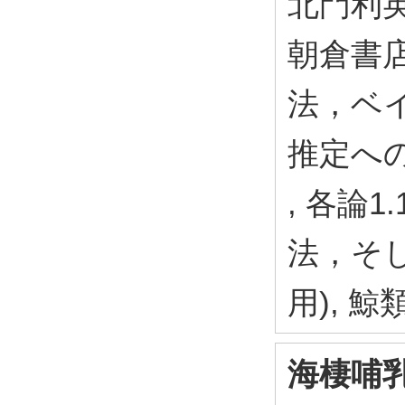
北門利英 
朝倉書店 
法，ベ
推定への
, 各論
法，そ
用), 
海棲哺