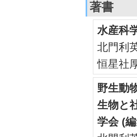
著書
水産科
北門利英 
恒星社
野生動
生物と社
学会 (編