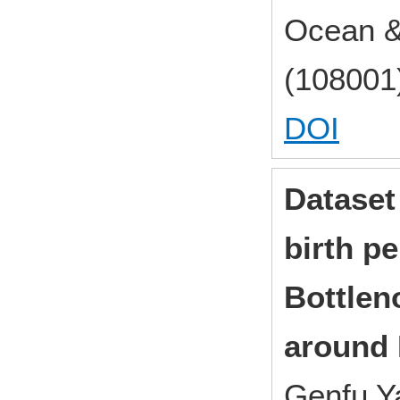
Ocean &
(108001)
DOI
Dataset
birth pe
Bottlen
around 
Genfu Y