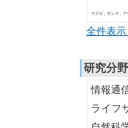
マグロ，サンマ，ア
全件表示 
研究分
情報通信
ライフサ
自然科学