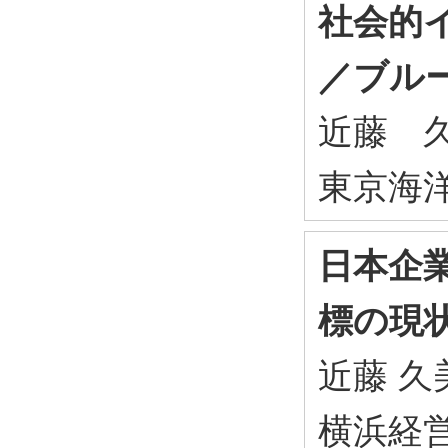
社会的
／ブル
近藤 久美
東京海洋大
日本企
標の現
近藤 久美
横浜経営研究