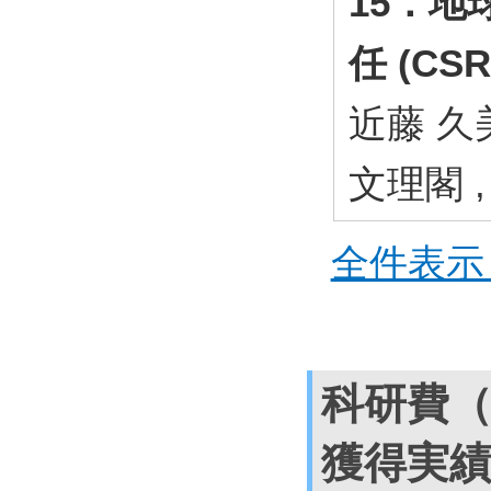
15．
任 (CSR
近藤 久美
文理閣 , 
全件表示 
科研費
獲得実