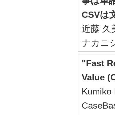
事は単
CSVは
近藤 久美
ナカニシヤ
"Fast R
Value (C
Kumiko 
CaseBas