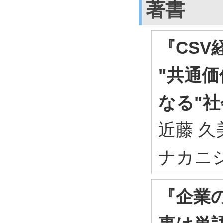
著書
『CSV
"共通
なる"
近藤 久美
ナカニシヤ
『企業