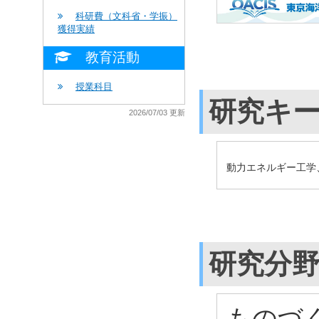
科研費（文科省・学振）
獲得実績
教育活動
授業科目
研究キ
2026/07/03 更新
動力エネルギー工学
研究分
ものづ