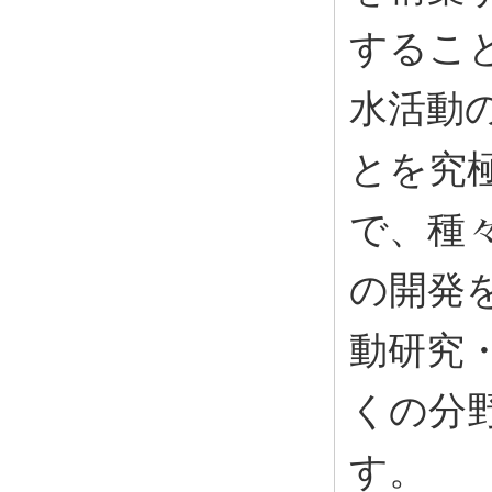
するこ
水活動
とを究
で、種
の開発
動研究
くの分
す。