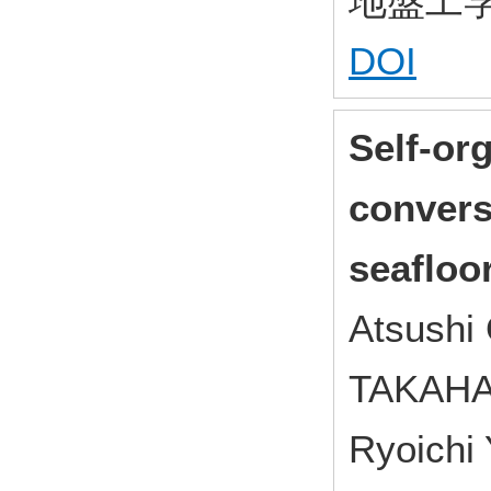
地盤工学ジャ
DOI
Self-or
convers
seafloo
Atsushi
TAKAHAS
Ryoichi