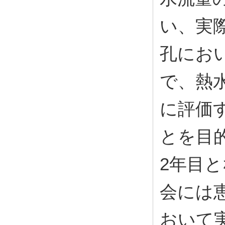
い、実
孔にお
で、熱
に評価
とを目
2年目
会には
おいて