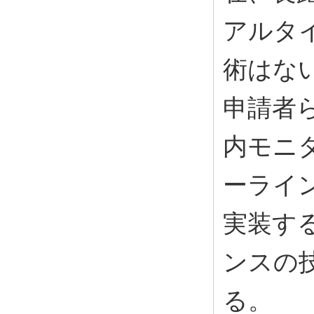
アルタ
術はな
申請者
内モニ
ーライ
実装す
ンスの
る。