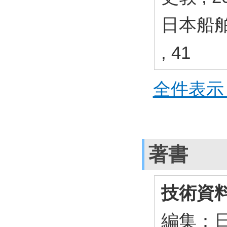
日本船
, 41
全件表示 
著書
技術資
編集：日