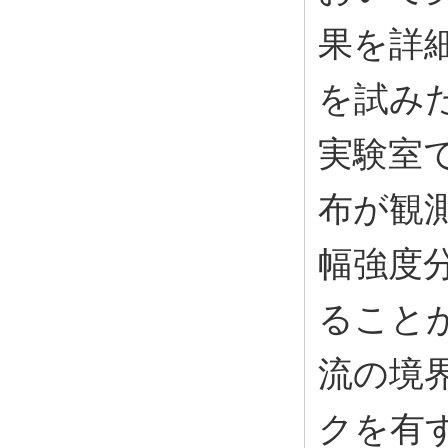
果を詳
を試み
実験室
布が観
幅強度
ること
流の境
クを有