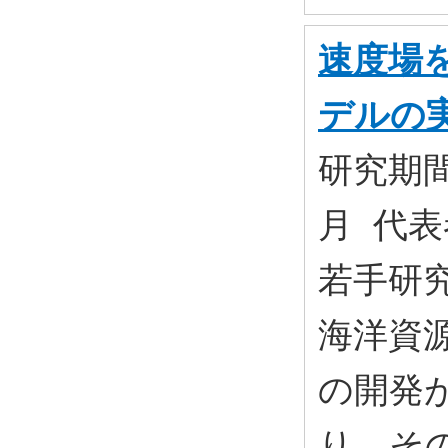
速度場
デルの
研究期間:
月 代表
若手研究
海洋資
の開発
り、そ