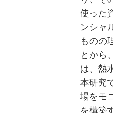
使った
ンシャ
ものの
とから
は、熱
本研究
場をモ
を構築