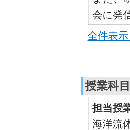
会に発
全件表示 
授業科
担当授
海洋流