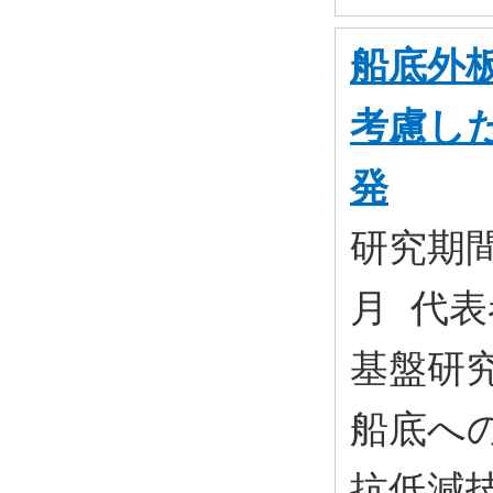
船底外
考慮し
発
研究期間:
月 代表
基盤研究(
船底へ
抗低減