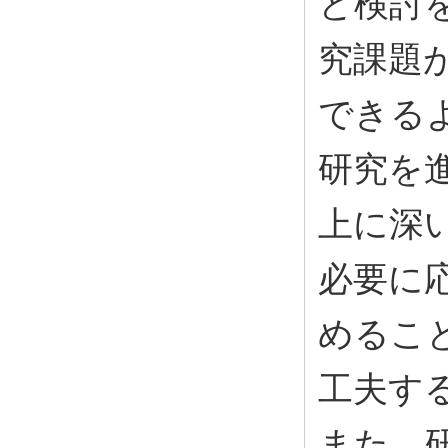
と検討
究課題
できる
研究を
上に深
必要に
めるこ
工夫す
また、