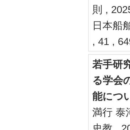
則 , 20
日本船
, 41 , 6
若手研
る学会
能につ
満行 泰河
史教 , 