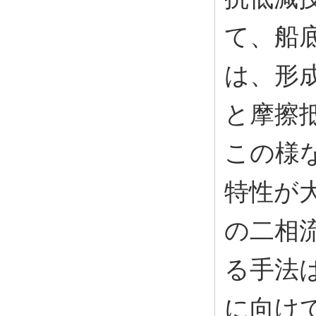
て、船
は、形
と摩擦
この様
特性が
の二相
る手法
に向け