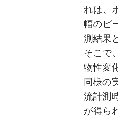
れは、
幅のピ
測結果
そこで
物性変
同様の
流計測
が得ら