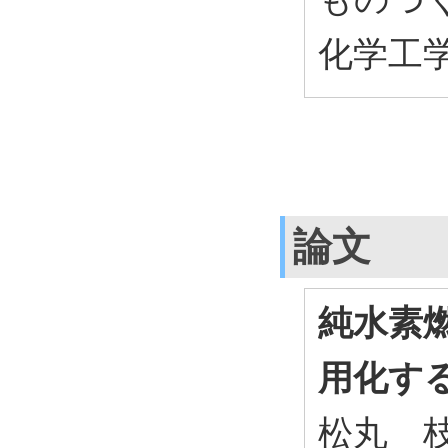
化学工学
論文
純水素
用化す
松丸 枝