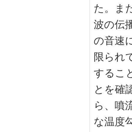
た。ま
波の伝
の音速
限られ
するこ
とを確
ら、噴
な温度