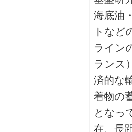
海底油
トなど
ライン
ランス
済的な
着物の
となっ
在、長