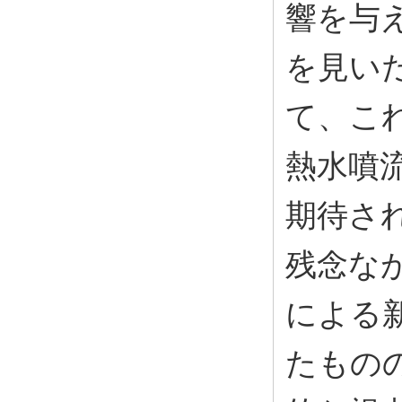
響を与
を見い
て、こ
熱水噴
期待さ
残念な
による
たもの