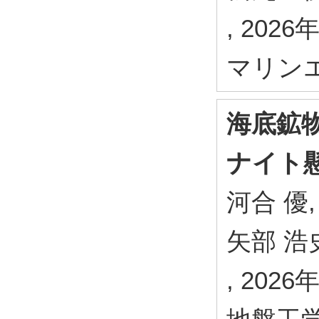
, 2026
マリン
海底鉱
ナイト
河合 優,
矢部 浩史
, 2026