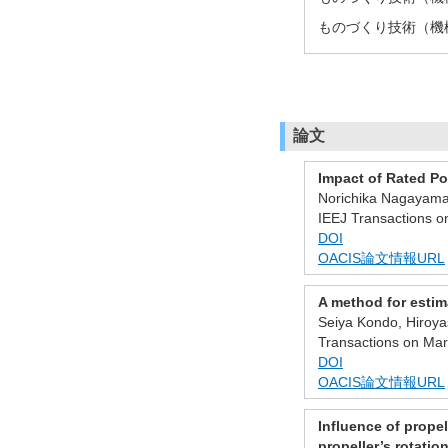
ものづくり技術（機械
論文
Impact of Rated P
Norichika Nagayama
IEEJ Transactions on
DOI
OACIS論文情報URL
A method for estim
Seiya Kondo, Hiroy
Transactions on Mari
DOI
OACIS論文情報URL
Influence of prope
propeller’s rotation