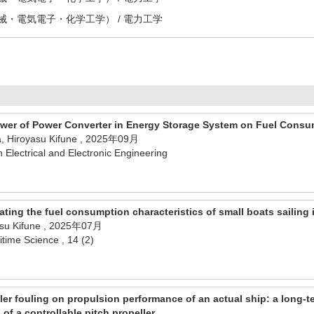
・電気電子・化学工学） / 電力工学
ower of Power Converter in Energy Storage System on Fuel Consu
, Hiroyasu Kifune , 2025年09月
 Electrical and Electronic Engineering
ating the fuel consumption characteristics of small boats sailin
asu Kifune , 2025年07月
time Science , 14 (2)
ller fouling on propulsion performance of an actual ship: a long-
 of a controllable pitch propeller