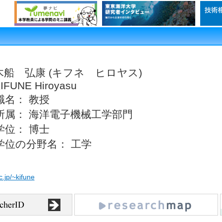
木船 弘康 (キフネ ヒロヤス)
IFUNE Hiroyasu
職名： 教授
所属： 海洋電子機械工学部門
学位： 博士
学位の分野名： 工学
c.jp/~kifune