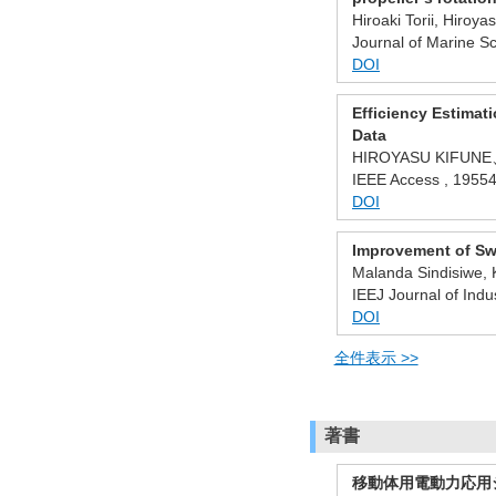
Hiroaki Torii, Hiro
Journal of Marine Sc
DOI
Efficiency Estimat
Data
HIROYASU KIFUNE
IEEE Access , 1955
DOI
Improvement of Swi
Malanda Sindisiwe,
IEEJ Journal of Indus
DOI
全件表示 >>
著書
移動体用電動力応用