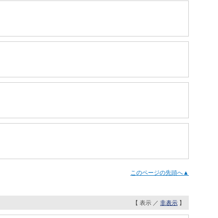
このページの先頭へ▲
【 表示 ／
非表示
】