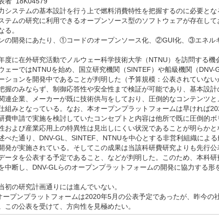
者 18K04579
力システムの基本設計を行う上で燃料消費特性を把握するのに必要とな
ステムの研究に利用できるオープンソース型のソフトウェアが存在して
なる。
ンの開発にあたり、①コードのオープンソース化、②GUI化、③エネル
年度に在外研究活動でノルウェー科学技術大学（NTNU）を訪問する機
ェーではNTNUを始め、国立研究機関（SINTEF）や船級機関（DN
ーションを開発中であることが判明した（予算規模：公表されていない
把握のみならず、制御応答性や安全性まで検証が可能であり、基本設計
関連企業、メーカーが既に技術供与をしており、圧倒的なコンテンツと
仕組みとなっている。なお、本オープンプラットフォームは早ければ20
研費申請で実施を検討していたコンセプトと内容は他所で既に圧倒的ボ
性および産業応用上の特異性は見出しにくい状況であることが明らかと
べた通り、DNV-GL、SINTEF、NTNUを中心とする非営利組織
開発が実施されている。そしてこの成果は当該科研費研究よりも先行公
データを公表する予定であること、などが判明した。このため、本科研
を中断し、DNV-GLらのオープンプラットフォームの開発に協力する
当初の研究計画通りには進んでいない。
のオープンプラットフォームは2020年5月の公表予定であったが、昨今の
。この公表を受けて、方向性を見極めたい。