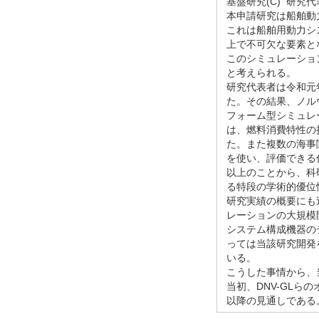
基盤研究(C) 研究代表
本申請研究は船舶動
これは船舶用動力シ
上で不可欠な要素と
このシミュレーショ
と考えられる。
研究代表者は令和元
た。その結果、ノルウ
フォーム型シミュレ
は、燃料消費特性の
た。また複数の海事
を使い、評価できる
以上のことから、科
る特段の学術的優位
研究実績の概要にも述
レーションの大規模
システム構成機器の
っては当該研究開発
いる。
こうした事情から、
当初、DNV-GLら
以降の見通しである