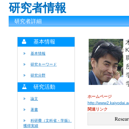
研究者情報
研究者詳細
基本情報
K
基本情報
研究キーワード
研究分野
研究活動
ホームページ
論文
http://www2.kaiyodai.a
関連リンク
著書
科研費（文科省・学振）
獲得実績