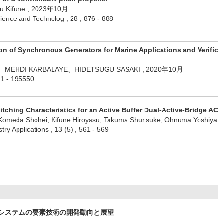
yasu Kifune , 2023年10月
ience and Technolog , 28 , 876 - 888
ion of Synchronous Generators for Marine Applications and Verifi
、MEHDI KARBALAYE、HIDETSUGU SASAKI , 2020年10月
41 - 195550
tching Characteristics for an Active Buffer Dual-Active-Bridge A
 Komeda Shohei, Kifune Hiroyasu, Takuma Shunsuke, Ohnuma Yoshi
try Applications , 13 (5) , 561 - 569
システムの要素技術の開発動向と展望