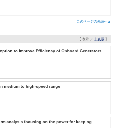
このページの先頭へ▲
【 表示 ／
非表示
】
mption to Improve Efficiency of Onboard Generators
g in medium to high-speed range
term analysis focusing on the power for keeping