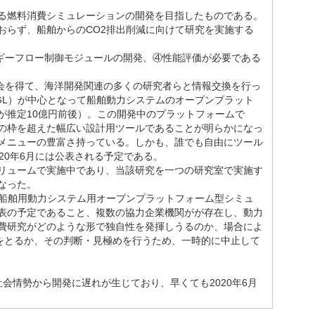
る燃料消費シミュレーションの開発を目指したものである。
おらず、船舶からのCO2排出削減に向けて研究を実施する
ギーフロー制御モジュールの開発、④性能評価が必要である
会を得て、海洋開発関連の多くの研究者らと情報交換を行っ
V-GL）が中心となって船舶動力システムのオープンプラット
が推定10億円前後）。この開発中のプラットフォームで
の枠を超えた幅広い設計用ツールであることが明らかになっ
メニューの豊富さ持っている。しかも、誰でも自由にツール
20年6月には公表される予定である。
リュームで実施中であり、当該研究を一つの研究室で実施す
なった。
による船舶用動力システム用オープンプラットフォーム型シミュ
表の予定であること、複数の協力企業機関がが存在し、動力
費研究がどのような形で独自性を発揮しうるのか、場合によ
形をとるか、その判断・見極めを行うため、一時的に中止して
社会情勢から開発に遅れが生じており、早くても2020年6月