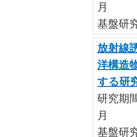
月
基盤研究(
放射線
洋構造
する研
研究期間:
月
基盤研究(