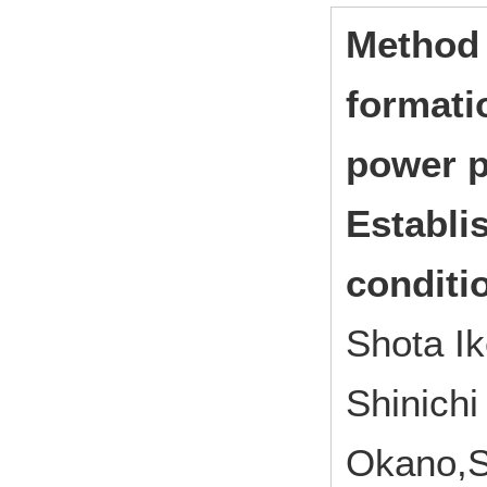
Method 
formati
power p
Establi
conditi
Shota I
Shinich
Okano,S