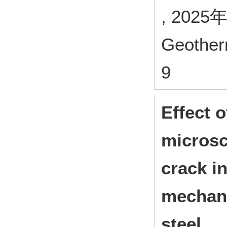
, 2025
Geother
9
Effect 
microsc
crack in
mechani
steel