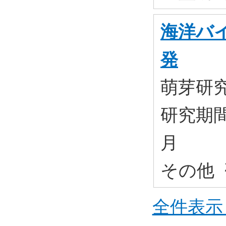
海洋バ
発
萌芽研
研究期間:
月
その他 
全件表示 