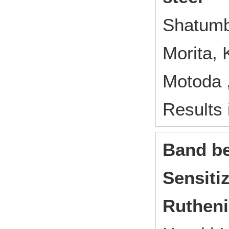
Shatumb
Morita,
Motoda
Results 
Band be
Sensiti
Rutheni