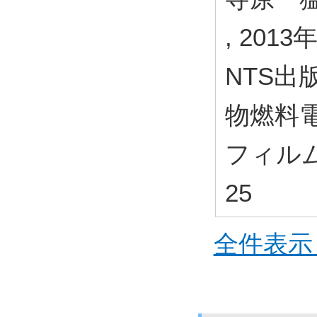
, 2013
NTS出
物燃料
フィルム
25
全件表示 