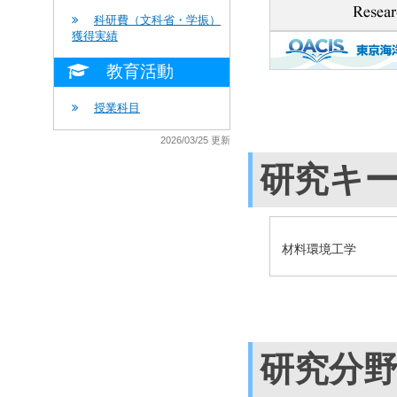
科研費（文科省・学振）
獲得実績
教育活動
授業科目
2026/03/25 更新
研究キ
材料環境工学
研究分