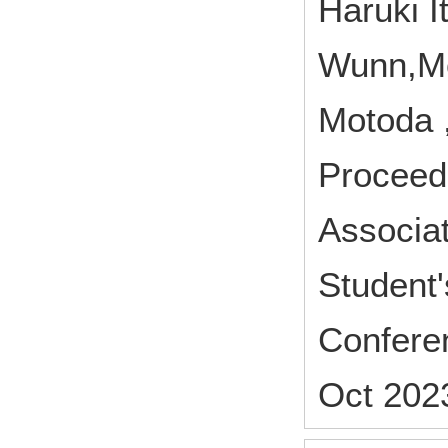
Haruki I
Wunn,Mo
Motoda
Proceedi
Associat
Student'
Conferen
Oct 2023