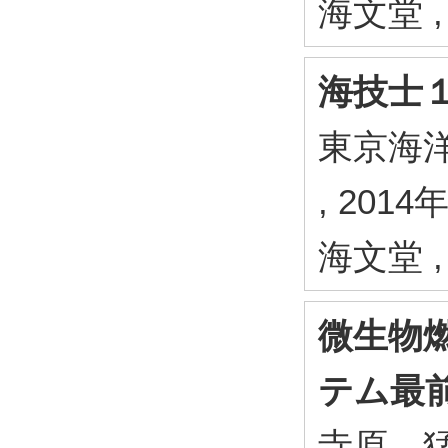
海文堂 ,
海技士
東京海
, 2014
海文堂 ,
微生物
テム最
寺原 